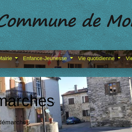
Mairie
Enfance-Jeunesse
Vie quotidienne
Vi
marches
 démarches