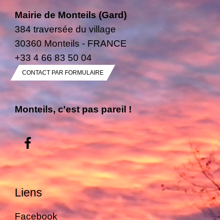
Mairie de Monteils (Gard)
384 traversée du village
30360 Monteils - FRANCE
+33 4 66 83 50 04
CONTACT PAR FORMULAIRE
Monteils, c'est pas pareil !
Liens
Facebook