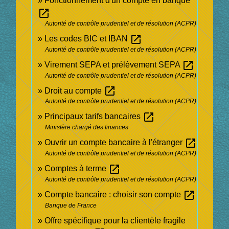
Fonctionnement d'un compte en banque
open_in_new
Autorité de contrôle prudentiel et de résolution (ACPR)
open_in_new
Les codes BIC et IBAN
Autorité de contrôle prudentiel et de résolution (ACPR)
open_in_new
Virement SEPA et prélèvement SEPA
Autorité de contrôle prudentiel et de résolution (ACPR)
open_in_new
Droit au compte
Autorité de contrôle prudentiel et de résolution (ACPR)
open_in_new
Principaux tarifs bancaires
Ministère chargé des finances
open_in_new
Ouvrir un compte bancaire à l'étranger
Autorité de contrôle prudentiel et de résolution (ACPR)
open_in_new
Comptes à terme
Autorité de contrôle prudentiel et de résolution (ACPR)
open_in_new
Compte bancaire : choisir son compte
Banque de France
Offre spécifique pour la clientèle fragile