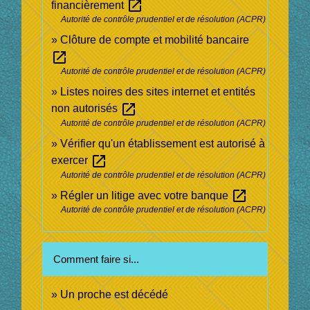
open_in_new
financièrement
Autorité de contrôle prudentiel et de résolution (ACPR)
Clôture de compte et mobilité bancaire
open_in_new
Autorité de contrôle prudentiel et de résolution (ACPR)
Listes noires des sites internet et entités
open_in_new
non autorisés
Autorité de contrôle prudentiel et de résolution (ACPR)
Vérifier qu'un établissement est autorisé à
open_in_new
exercer
Autorité de contrôle prudentiel et de résolution (ACPR)
open_in_new
Régler un litige avec votre banque
Autorité de contrôle prudentiel et de résolution (ACPR)
Comment faire si...
Un proche est décédé