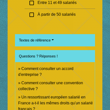
check_box_outline_blank
Entre 11 et 49 salariés
check_box_outline_blank
À partir de 50 salariés
Textes de référence
Questions ? Réponses !
Comment consulter un accord
d'entreprise ?
Comment consulter une convention
collective ?
Un ressortissant européen salarié en
France a-t-il les mêmes droits qu'un salarié
français ?