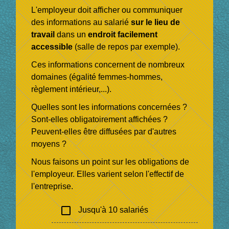
L'employeur doit afficher ou communiquer
des informations au salarié
sur
le lieu de
travail
dans un
endroit facilement
accessible
(salle de repos par exemple).
Ces informations concernent de nombreux
domaines (égalité femmes-hommes,
règlement intérieur,...).
Quelles sont les informations concernées ?
Sont-elles obligatoirement affichées ?
Peuvent-elles être diffusées par d'autres
moyens ?
Nous faisons un point sur les obligations de
l'employeur. Elles varient selon l'effectif de
l'entreprise.
check_box_outline_blank
Jusqu'à 10 salariés