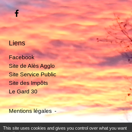
Liens
Facebook
Site de Alès Agglo
Site Service Public
Site des Impôts
Le Gard 30
Mentions légales
-
Politique de confidentialité
-
Accessibilité
-
This site uses cookies and gives you control over what you want