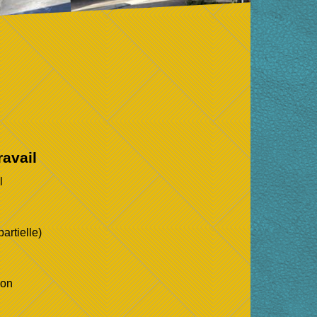
avail
l
artielle)
ion