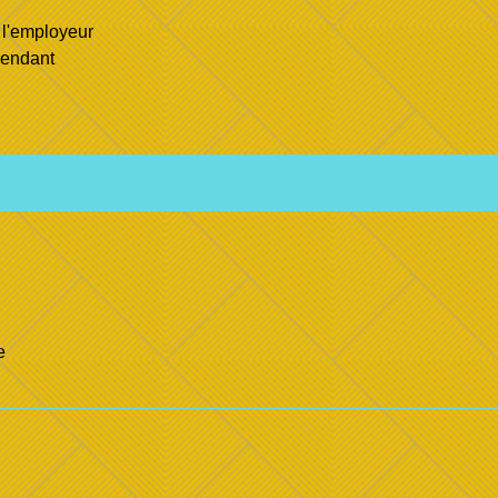
e l'employeur
épendant
e