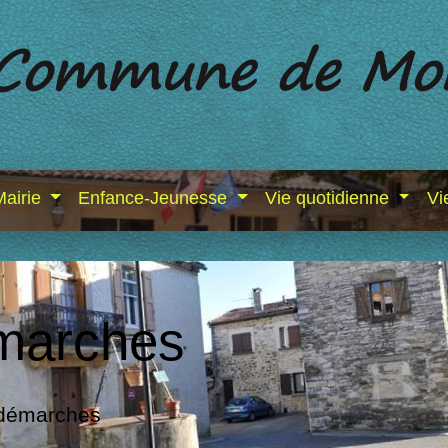
Mairie
Enfance-Jeunesse
Vie quotidienne
Vi
marches
 démarches