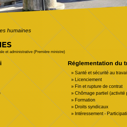
es humaines
NES
gale et administrative (Première ministre)
i
Réglementation du tr
Santé et sécurité au travai
Licenciement
Fin et rupture de contrat
e
Chômage partiel (activité p
Formation
Droits syndicaux
Intéressement - Participat