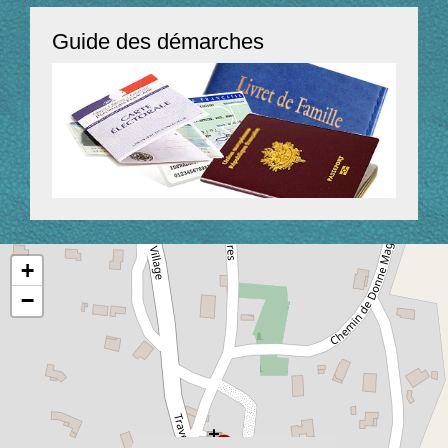
Guide des démarches
+
−
location_on