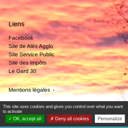
Liens
Facebook
Site de Alès Agglo
Site Service Public
Site des Impôts
Le Gard 30
Mentions légales
-
Politique de confidentialité
-
Accessibilité
-
This site uses cookies and gives you control over what you want
to activate
Plan du site
-
Gestion des cookies
OK, accept all
Deny all cookies
Personalize