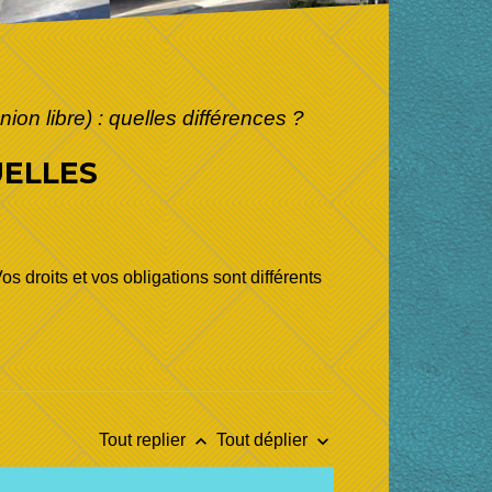
on libre) : quelles différences ?
UELLES
s droits et vos obligations sont différents
keyboard_arrow_up
keyboard_arrow_down
Tout replier
Tout déplier