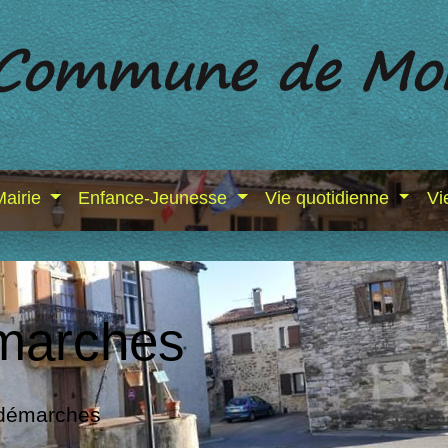
Mairie
Enfance-Jeunesse
Vie quotidienne
Vi
marches
 démarches