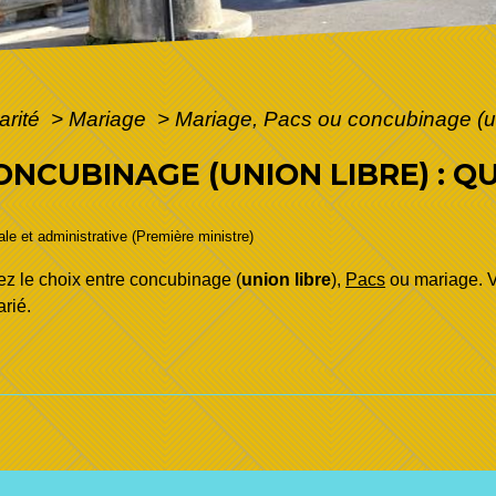
arité
>
Mariage
>
Mariage, Pacs ou concubinage (uni
ONCUBINAGE (UNION LIBRE) : Q
gale et administrative (Première ministre)
ez le choix entre concubinage (
union libre
),
Pacs
ou mariage. Vo
rié.