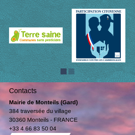
Contacts
Mairie de Monteils (Gard)
384 traversée du village
30360 Monteils - FRANCE
+33 4 66 83 50 04