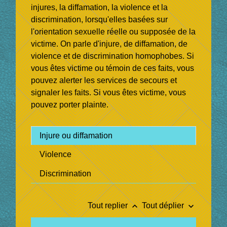
injures, la diffamation, la violence et la
discrimination, lorsqu'elles basées sur
l'orientation sexuelle réelle ou supposée de la
victime. On parle d'injure, de diffamation, de
violence et de discrimination homophobes. Si
vous êtes victime ou témoin de ces faits, vous
pouvez alerter les services de secours et
signaler les faits. Si vous êtes victime, vous
pouvez porter plainte.
Injure ou diffamation
Violence
Discrimination
keyboard_arrow_up
keyboard_arrow_down
Tout replier
Tout déplier