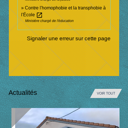
Contre l'homophobie et la transphobie à
open_in_new
l'École
Ministère chargé de l'éducation
Signaler une erreur sur cette page
Actualités
VOIR TOUT