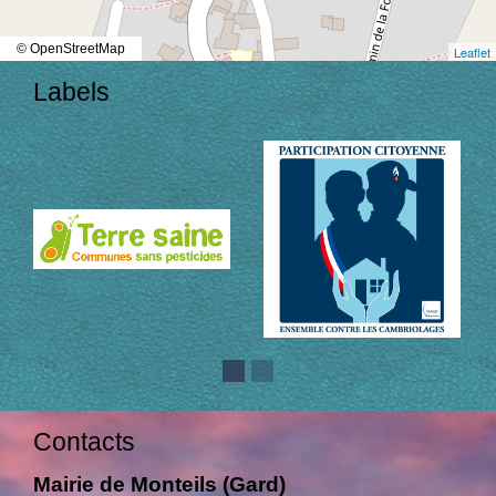
© OpenStreetMap
Leaflet
Labels
Contacts
Mairie de Monteils (Gard)