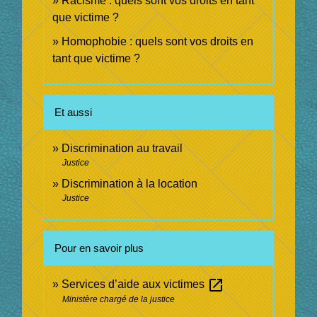
Racisme : quels sont vos droits en tant
que victime ?
Homophobie : quels sont vos droits en
tant que victime ?
Et aussi
Discrimination au travail
Justice
Discrimination à la location
Justice
Pour en savoir plus
open_in_new
Services d’aide aux victimes
Ministère chargé de la justice