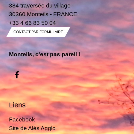
384 traversée du village
30360 Monteils - FRANCE
+33 4 66 83 50 04
CONTACT PAR FORMULAIRE
Monteils, c'est pas pareil !
Liens
Facebook
Site de Alès Agglo